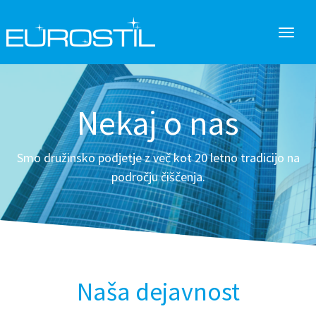
Nekaj o nas
Smo družinsko podjetje z več kot 20 letno tradicijo na
področju čiščenja.
Naša dejavnost