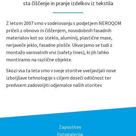
sta čiščenje in pranje izdelkov iz tekstila
Z letom 2007 smo v sodelovanju s podjetjem NEROQOM
pričeli z obnovo in čiščenjem, novodobnih fasadnih
materialov kot so: steklo, aluminij, plastične mase,
nerjaveče jeklo, fasadne plošče. Ukvarjamo se tudi z
montažo varovalnih vrvi (safety lines), ki jih lahko
montiramo na različne objekte.
Skozi vsa ta leta smo v svoje storitve uveljavljali nove
izboljšave tehnologije s ciljem doseči odličnost ter
predvsem zadovoljiti odjemalce naših storitev.
Zaposlitev
Fotogalerija